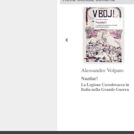
Alessandro Volpato
Nazdar!
La Legione Cecoslovacca in
Italia nella Grande Guerra