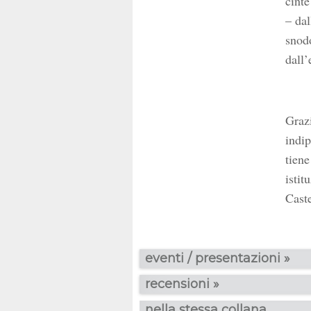
cinte
– dal
snodo
dall’
Graz
indip
tiene
istit
Caste
eventi / presentazioni »
recensioni »
nella stessa collana