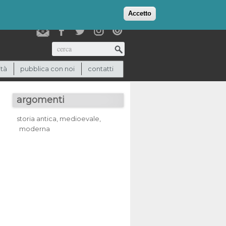
login
checkout
(0)
Accetto
Cerca
ità
pubblica con noi
contatti
argomenti
storia antica, medioevale,
moderna