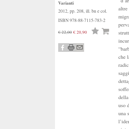
“d’ar
Varianti
altre
2012, pp. 208, ill. bn e col.
migra
ISBN
978-88-7115-783-2
perva
Lista
€ 22,00
€ 20,90
strut
desideri
incur
“barb
che l
radic
saggi
detta
soffe
della
uso d
una s
l’ide