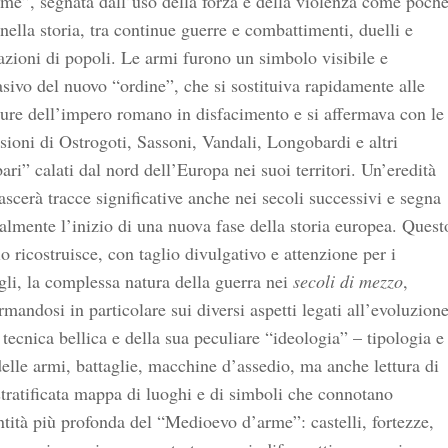
me”, segnata dall’uso della forza e della violenza come poch
 nella storia, tra continue guerre e combattimenti, duelli e
zioni di popoli. Le armi furono un simbolo visibile e
sivo del nuovo “ordine”, che si sostituiva rapidamente alle
ture dell’impero romano in disfacimento e si affermava con le
sioni di Ostrogoti, Sassoni, Vandali, Longobardi e altri
ari” calati dal nord dell’Europa nei suoi territori. Un’eredità
ascerà tracce significative anche nei secoli successivi e segna
almente l’inizio di una nuova fase della storia europea. Quest
o ricostruisce, con taglio divulgativo e attenzione per i
gli, la complessa natura della guerra nei
secoli di mezzo
,
rmandosi in particolare sui diversi aspetti legati all’evoluzion
 tecnica bellica e della sua peculiare “ideologia” – tipologia e
elle armi, battaglie, macchine d’assedio, ma anche lettura di
tratificata mappa di luoghi e di simboli che connotano
ntità più profonda del “Medioevo d’arme”: castelli, fortezze,