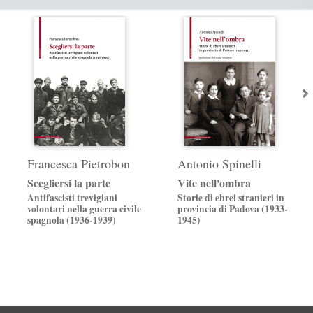
Francesca Pietrobon
Antonio Spinelli
Scegliersi la parte
Vite nell'ombra
Antifascisti trevigiani
Storie di ebrei stranieri in
volontari nella guerra civile
provincia di Padova (1933-
spagnola (1936-1939)
1945)