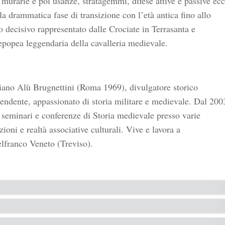
 murarie e poi usanze, stratagemmi, difese attive e passive ecc
la drammatica fase di transizione con l’età antica fino allo
 decisivo rappresentato dalle Crociate in Terrasanta e
epopea leggendaria della cavalleria medievale.
iano Alù Brugnettini (Roma 1969), divulgatore storico
endente, appassionato di storia militare e medievale. Dal 200
 seminari e conferenze di Storia medievale presso varie
uzioni e realtà associative culturali. Vive e lavora a
lfranco Veneto (Treviso).