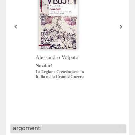
Alessandro Volpato
Francesca Piet
Nazdar!
Scegliersi la part
La Legione Cecoslovacca in
Antifascisti trevigi
Italia nella Grande Guerra
volontari nella guer
spagnola (1936-19
argomenti