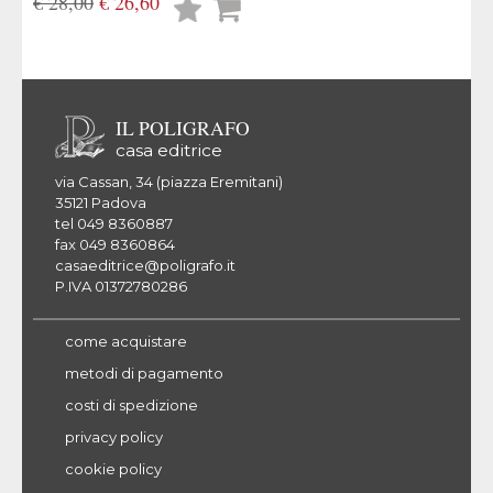
€ 28,00
€ 26,60
Lista
desideri
IL POLIGRAFO
casa editrice
via Cassan, 34 (piazza Eremitani)
35121 Padova
tel 049 8360887
fax 049 8360864
casaeditrice@poligrafo.it
P.IVA 01372780286
come acquistare
metodi di pagamento
costi di spedizione
privacy policy
cookie policy