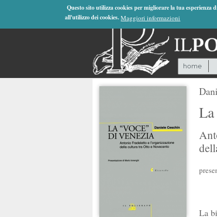
Jump to Navigation
Questo sito utilizza cookies per migliorare la tua esperienza 
all'utilizzo dei cookies.
Maggiori informazioni
home
Dani
La
Ant
dell
prese
La bi