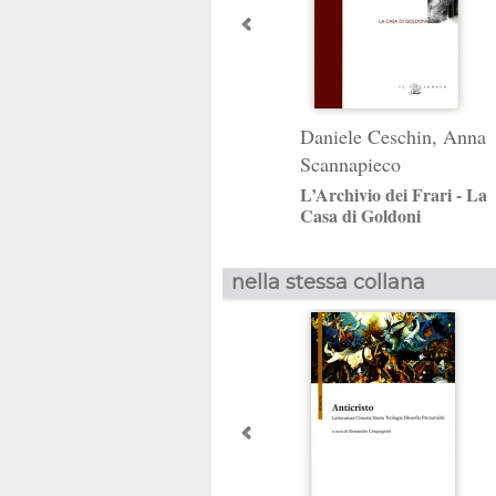
Daniele Ceschin
,
Anna
Scannapieco
L’Archivio dei Frari - La
Casa di Goldoni
nella stessa collana