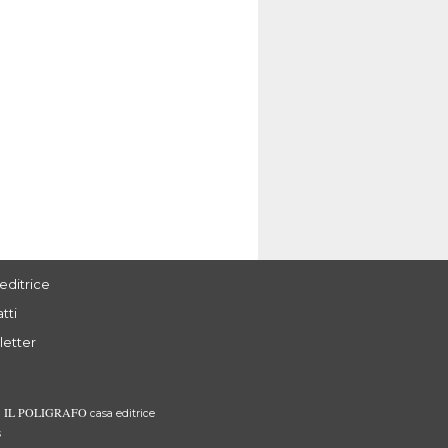
Devis Valenti
Giulietta Bazoli
Le immagini multiple
L’orditura e la truppa
dell’altare:
Le
Fiabe
di Carlo Gozzi tra
dagli
ai polittici
antependia
scrittoio e palcoscenico
Tipologie compositive dall’Alto
Medioevo all’età gotica
editrice
tti
letter
IL POLIGRAFO
3
casa editrice
s