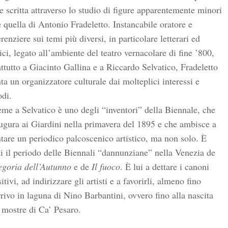
e scritta attraverso lo studio di figure apparentemente minori
quella di Antonio Fradeletto. Instancabile oratore e
renziere sui temi più diversi, in particolare letterari ed
tici, legato all’ambiente del teatro vernacolare di fine ’800,
ttutto a Giacinto Gallina e a Riccardo Selvatico, Fradeletto
ta un organizzatore culturale dai molteplici interessi e
di.
me a Selvatico è uno degli “inventori” della Biennale, che
ugura ai Giardini nella primavera del 1895 e che ambisce a
tare un periodico palcoscenico artistico, ma non solo. È
ti il periodo delle Biennali “dannunziane” nella Venezia de
egoria dell’Autunno
e de
Il fuoco
. È lui a dettare i canoni
itivi, ad indirizzare gli artisti e a favorirli, almeno fino
rrivo in laguna di Nino Barbantini, ovvero fino alla nascita
 mostre di Ca’ Pesaro.