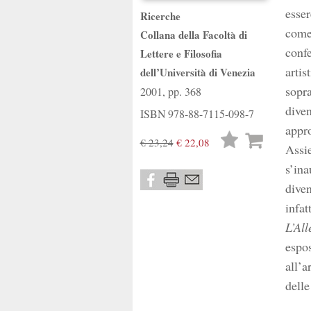
esser
Ricerche
come 
Collana della Facoltà di
confe
Lettere e Filosofia
artis
dell’Università di Venezia
sopra
2001, pp. 368
diven
ISBN
978-88-7115-098-7
appro
Lista
€ 23,24
€ 22,08
Assie
desideri
s’ina
diven
infat
L’All
espos
all’a
delle