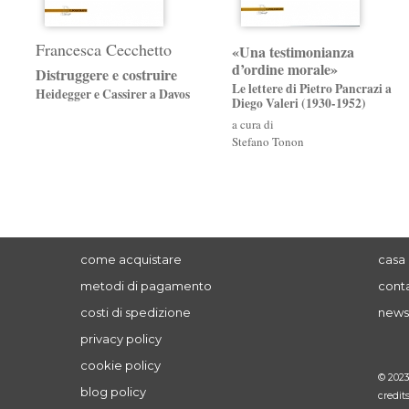
Francesca Cecchetto
«Una testimonianza
d’ordine morale»
Distruggere e costruire
Le lettere di Pietro Pancrazi a
Heidegger e Cassirer a Davos
Diego Valeri (1930-1952)
a cura di
Stefano Tonon
come acquistare
casa 
metodi di pagamento
conta
costi di spedizione
news
privacy policy
cookie policy
© 202
blog policy
credit