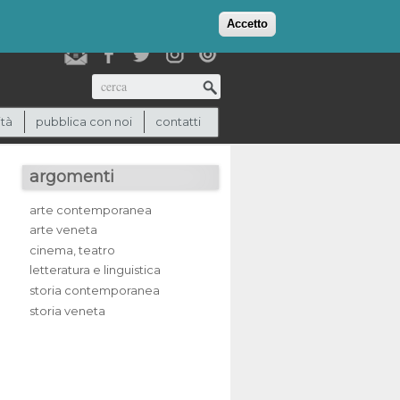
login
checkout
(0)
Accetto
Cerca
ità
pubblica con noi
contatti
argomenti
arte contemporanea
arte veneta
cinema, teatro
letteratura e linguistica
storia contemporanea
storia veneta