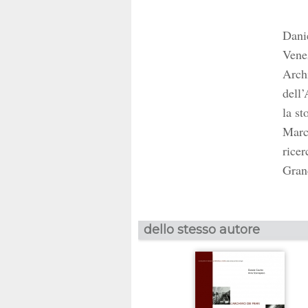
Danie
Venez
Archi
dell’
la st
Marca
ricer
Gran
dello stesso autore