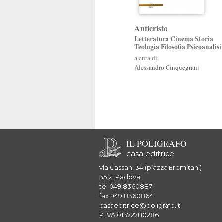
Anticristo
Letteratura Cinema Storia
Teologia Filosofia Psicoanalisi
a cura di
Alessandro Cinquegrani
IL POLIGRAFO
casa editrice
via Cassan, 34 (piazza Eremitani)
35121 Padova
tel 049 8360887
fax 049 8360864
casaeditrice@poligrafo.it
P.IVA 01372780286