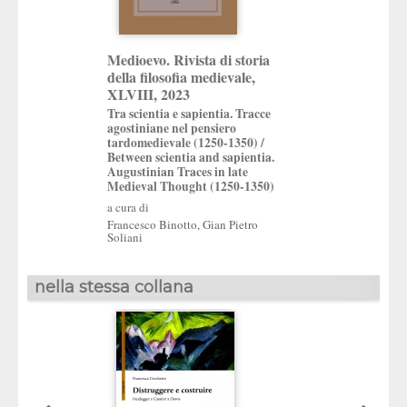
Medioevo. Rivista di storia
della filosofia medievale,
XLVIII, 2023
Tra scientia e sapientia. Tracce
agostiniane nel pensiero
tardomedievale (1250-1350) /
Between scientia and sapientia.
Augustinian Traces in late
Medieval Thought (1250-1350)
a cura di
Francesco Binotto
,
Gian Pietro
Soliani
nella stessa collana