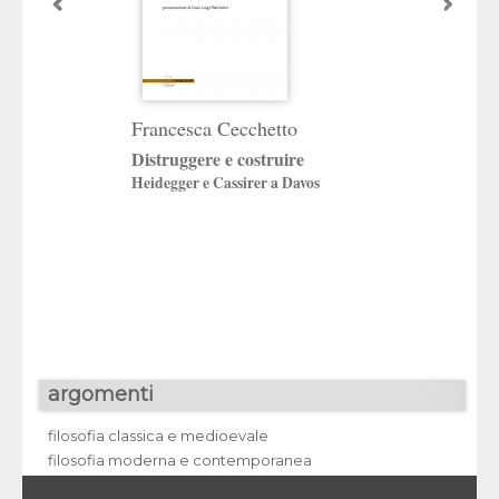
Francesca Cecchetto
«Una testimonia
d’ordine morale
Distruggere e costruire
Le lettere di Pietro
Heidegger e Cassirer a Davos
Diego Valeri (1930
a cura di
Stefano Tonon
argomenti
filosofia classica e medioevale
filosofia moderna e contemporanea