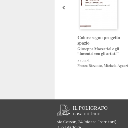
Colore segno progetto
spazio
Giuseppe Mazzariol e gli
“Incontri con gli artisti”
a cura di
Franca Bizzotto
,
Michela Agazz
IL POLIGRAFO
casa editrice
via Cassan, 34 (piazza Eremitani)
35121 Padova