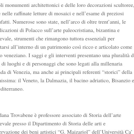
li monumenti architettonici e delle loro decorazioni scultoree
nelle raffinate letture di mosaici e nell’esame di preziosi
atti. Numerose sono state, nell’arco di oltre trent’anni, le
icazioni di Polacco sull’arte paleocristiana, bizantina e
vale, strumenti che rimangono tuttora essenziali per
tarsi all’interno di un patrimonio così ricco e articolato come
o veneziano. I saggi e gli interventi presentano una pluralità d
 di luoghi e di personaggi che sono legati alla millenaria
da di Venezia, ma anche ai principali referenti “storici” della
issima: il Veneto, la Dalmazia, il bacino adriatico, Bisanzio 
diterraneo.
ana Trovabene è professore associato di Storia dell’arte
vale presso il Dipartimento di Storia delle arti e
rvazione dei beni artistici “G. Maizariol” dell’Università Ca’