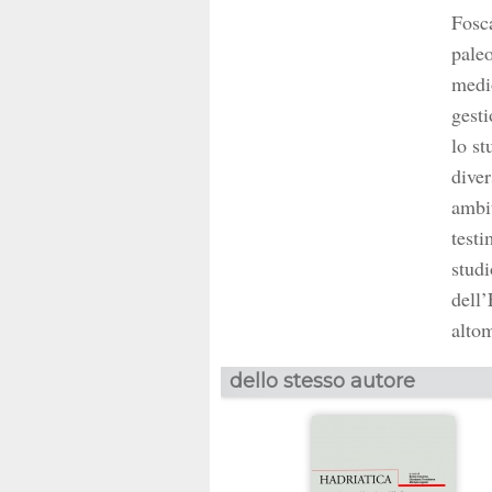
Fosca
paleo
medio
gesti
lo st
diver
ambit
testi
studi
dell
altom
dello stesso autore