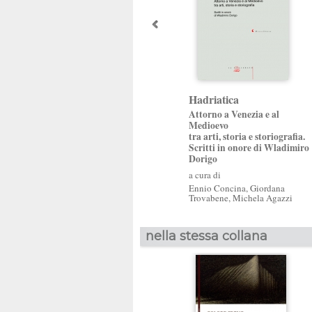
Hadriatica
Attorno a Venezia e al
Medioevo
tra arti, storia e storiografia.
Scritti in onore di Wladimiro
Dorigo
a cura di
Ennio Concina
,
Giordana
Trovabene
,
Michela Agazzi
nella stessa collana