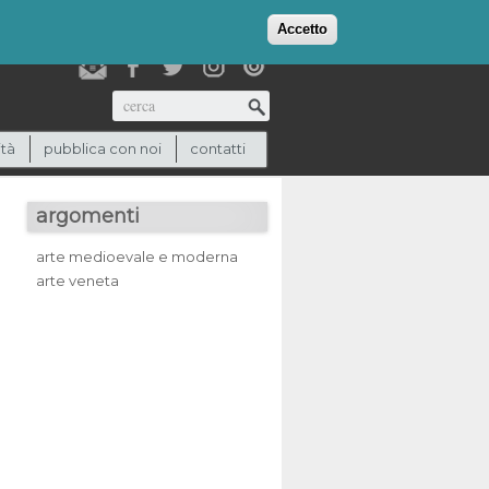
login
checkout
(0)
Accetto
Cerca
ità
pubblica con noi
contatti
argomenti
arte medioevale e moderna
arte veneta