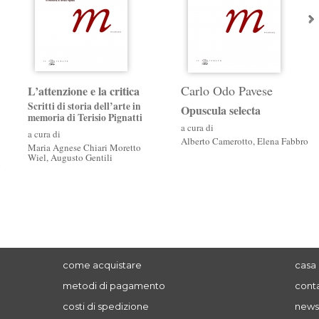
Carlo Odo Pavese
L’attenzione e la critica
Scritti di storia dell’arte in
Opuscula selecta
memoria di Terisio Pignatti
a cura di
a cura di
Alberto Camerotto
,
Elena Fabbro
Maria Agnese Chiari Moretto
Wiel
,
Augusto Gentili
i
come acquistare
casa 
metodi di pagamento
conta
costi di spedizione
news