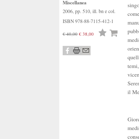
Miscellanea
singo
2006, pp. 510, ill. bn e col.
come 
ISBN
978-88-7115-412-1
manuf
pubbl
Lista
€ 40,00
€ 38,00
medie
desideri
orien
quell
temi,
vicen
Seren
il Me
Giord
medie
conse