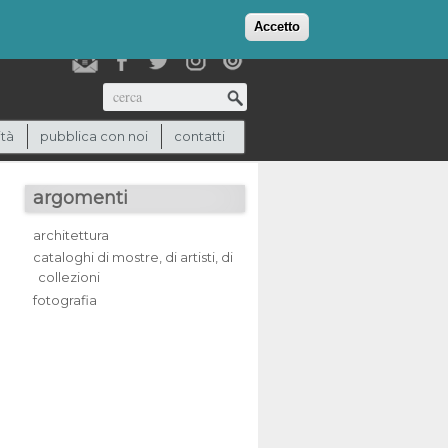
login
checkout
(0)
Accetto
Cerca
ità
pubblica con noi
contatti
argomenti
architettura
cataloghi di mostre, di artisti, di
collezioni
fotografia