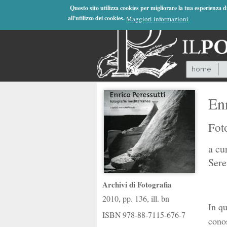
Jump to Navigation
Questo sito utilizza cookies per migliorare la tua esperienza 
all'utilizzo dei cookies.
Maggiori informazioni
home
Enr
Fot
a cu
Sere
Archivi di Fotografia
2010, pp. 136, ill. bn
In qu
ISBN
978-88-7115-676-7
conos