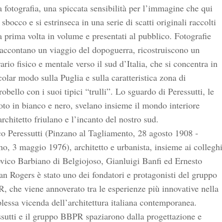
a fotografia, una spiccata sensibilità per l’immagine che qui
 sbocco e si estrinseca in una serie di scatti originali raccolti
a prima volta in volume e presentati al pubblico. Fotografie
accontano un viaggio del dopoguerra, ricostruiscono un
rario fisico e mentale verso il sud d’Italia, che si concentra in
colar modo sulla Puglia e sulla caratteristica zona di
obello con i suoi tipici “trulli”. Lo sguardo di Peressutti, le
oto in bianco e nero, svelano insieme il mondo interiore
architetto friulano e l’incanto del nostro sud.
o Peressutti (Pinzano al Tagliamento, 28 agosto 1908 -
o, 3 maggio 1976), architetto e urbanista, insieme ai collegh
vico Barbiano di Belgiojoso, Gianluigi Banfi ed Ernesto
n Rogers è stato uno dei fondatori e protagonisti del gruppo
 che viene annoverato tra le esperienze più innovative nella
essa vicenda dell’architettura italiana contemporanea.
sutti e il gruppo BBPR spaziarono dalla progettazione e