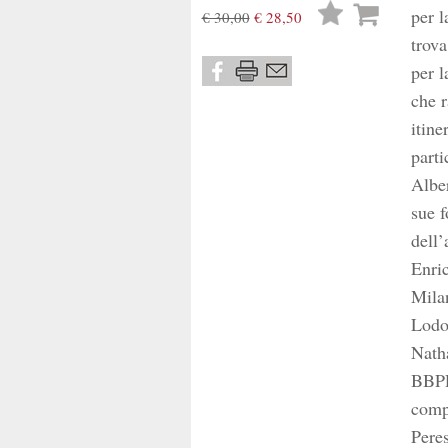
Lista
per l
€ 30,00
€ 28,50
desideri
trova
per l
che r
itine
parti
Alber
sue f
dell’
Enric
Milan
Lodo
Natha
BBPR,
compl
Peres