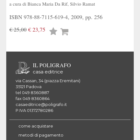
a cura di
Bianca Maria Da Rif
,
Silvio Ramat
ISBN 978-88-7115-619-4, 2009, pp. 256
€ 25,00
€ 23,75
Lista
desideri
IL POLIGRAFO
casa editrice
via Cassan, 34 (piazza Eremitani)
35121 Padova
tel 049 8360887
fax 049 8360864
casaeditrice@poligrafo.it
P.IVA 01372780286
come acquistare
metodi di pagamento