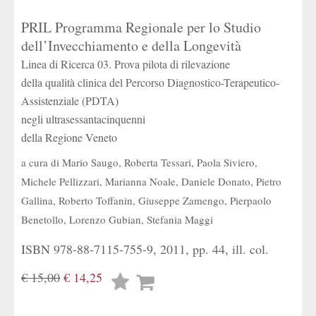
PRIL Programma Regionale per lo Studio
dell’Invecchiamento e della Longevità
Linea di Ricerca 03. Prova pilota di rilevazione
della qualità clinica del Percorso Diagnostico-Terapeutico-
Assistenziale (PDTA)
negli ultrasessantacinquenni
della Regione Veneto
a cura di
Mario Saugo
,
Roberta Tessari
,
Paola Siviero
,
Michele Pellizzari
,
Marianna Noale
,
Daniele Donato
,
Pietro
Gallina
,
Roberto Toffanin
,
Giuseppe Zamengo
,
Pierpaolo
Benetollo
,
Lorenzo Gubian
,
Stefania Maggi
ISBN 978-88-7115-755-9, 2011, pp. 44, ill. col.
€ 15,00
€ 14,25
Lista
desideri