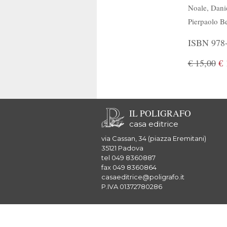
Noale
,
Dani
Pierpaolo B
ISBN 978-8
€ 15,00
€ 
IL POLIGRAFO
casa editrice
via Cassan, 34 (piazza Eremitani)
35121 Padova
tel 049 8360887
fax 049 8360864
casaeditrice@poligrafo.it
P.IVA 01372780286