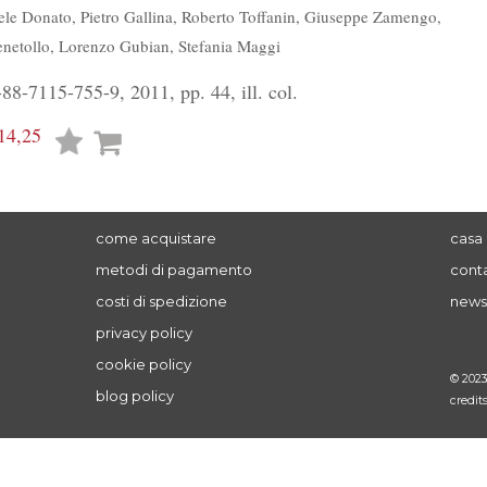
ele Donato
,
Pietro Gallina
,
Roberto Toffanin
,
Giuseppe Zamengo
,
enetollo
,
Lorenzo Gubian
,
Stefania Maggi
8-7115-755-9, 2011, pp. 44, ill. col.
14,25
Lista
desideri
come acquistare
casa 
metodi di pagamento
conta
costi di spedizione
news
privacy policy
cookie policy
© 202
blog policy
credit