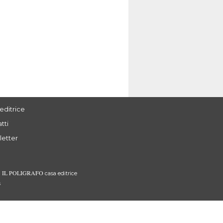
editrice
tti
letter
IL POLIGRAFO
3
casa editrice
s