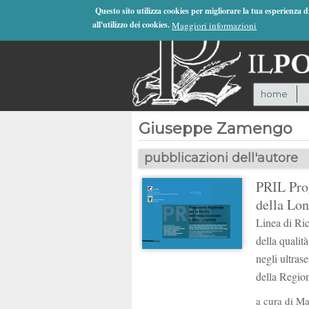
Jump to Navigation
Questo sito utilizza cookies per migliorare la tua esperienza 
all'utilizzo dei cookies.
Maggiori informazioni
home
Giuseppe Zamengo
pubblicazioni dell'autore
PRIL Pro
della Lon
Linea di Ric
della qualit
negli ultras
della Regio
a cura di
Ma