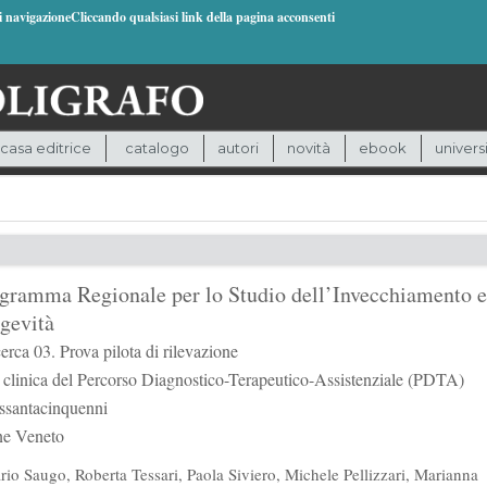
di navigazioneCliccando qualsiasi link della pagina acconsenti
casa editrice
catalogo
autori
novità
ebook
univers
gramma Regionale per lo Studio dell’Invecchiamento e
gevità
erca 03. Prova pilota di rilevazione
à clinica del Percorso Diagnostico-Terapeutico-Assistenziale (PDTA)
essantacinquenni
ne Veneto
rio Saugo
,
Roberta Tessari
,
Paola Siviero
,
Michele Pellizzari
,
Marianna