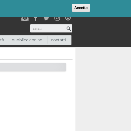
login
checkout
(0)
Accetto
Cerca
ità
pubblica con noi
contatti