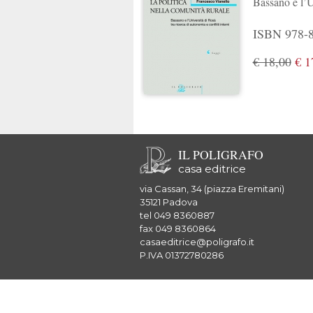
Bassano e l’Un
ISBN 978-88
€ 18,00
€ 1
IL POLIGRAFO
casa editrice
via Cassan, 34 (piazza Eremitani)
35121 Padova
tel 049 8360887
fax 049 8360864
casaeditrice@poligrafo.it
P.IVA 01372780286