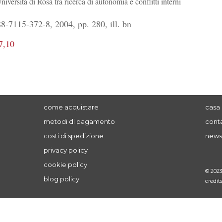
iversità di Rosà tra ricerca di autonomia e conflitti interni
-7115-372-8, 2004, pp. 280, ill. bn
7,10
come acquistare
casa 
metodi di pagamento
conta
costi di spedizione
news
privacy policy
cookie policy
© 202
blog policy
credit