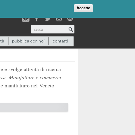
login
checkout
(0)
Accetto
Cerca
ità
pubblica con noi
contatti
 e svolge attività di ricerca
ossi. Manifatture e commerci
 e manifatture nel Veneto