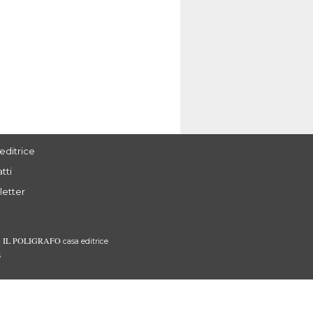
editrice
tti
letter
IL POLIGRAFO
3
casa editrice
s