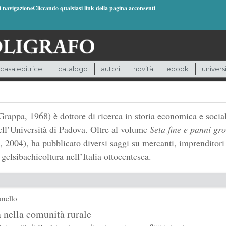
di navigazioneCliccando qualsiasi link della pagina acconsenti
casa editrice
catalogo
autori
novità
ebook
univers
appa, 1968) è dottore di ricerca in storia economica e sociale
ell’Università di Padova. Oltre al volume
Seta fine e panni gr
 2004), ha pubblicato diversi saggi su mercanti, imprenditori
elsibachicoltura nell’Italia ottocentesca.
anello
a nella comunità rurale