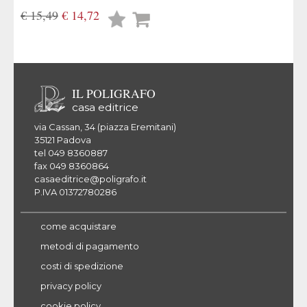
€ 15,49
€ 14,72
Lista
desideri
IL POLIGRAFO
casa editrice
via Cassan, 34 (piazza Eremitani)
35121 Padova
tel 049 8360887
fax 049 8360864
casaeditrice@poligrafo.it
P.IVA 01372780286
come acquistare
metodi di pagamento
costi di spedizione
privacy policy
cookie policy