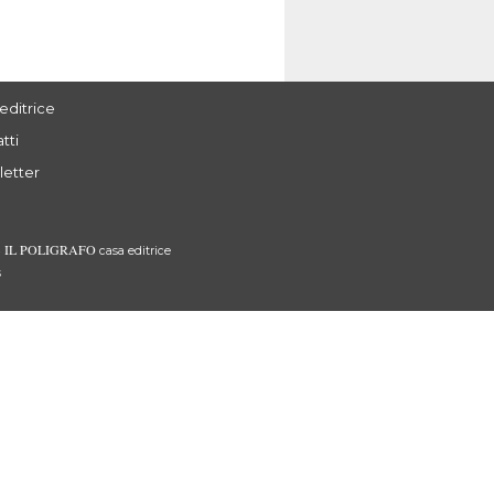
editrice
tti
letter
IL POLIGRAFO
3
casa editrice
s