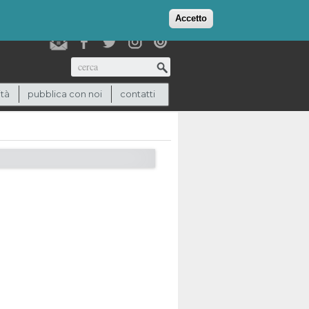
login
checkout
(0)
Accetto
Cerca
ità
pubblica con noi
contatti