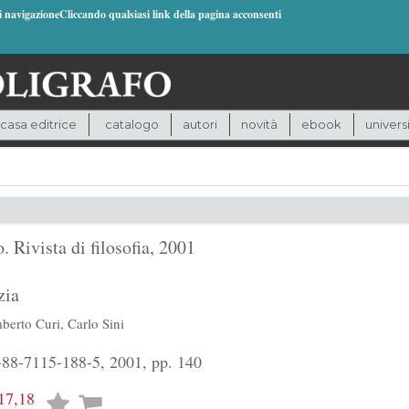
di navigazioneCliccando qualsiasi link della pagina acconsenti
casa editrice
catalogo
autori
novità
ebook
univers
. Rivista di filosofia, 2001
zia
berto Curi
,
Carlo Sini
88-7115-188-5, 2001, pp. 140
17,18
Lista