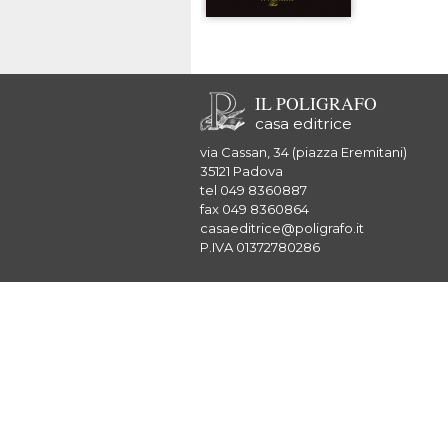
IL POLIGRAFO
casa editrice
via Cassan, 34 (piazza Eremitani)
35121 Padova
tel 049 8360887
fax 049 8360864
casaeditrice@poligrafo.it
P.IVA 01372780286