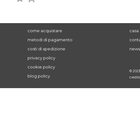
desideri
come acquistare
casa 
metodi di pagamento
conta
costi di spedizione
news
privacy policy
cookie policy
© 202
blog policy
credit