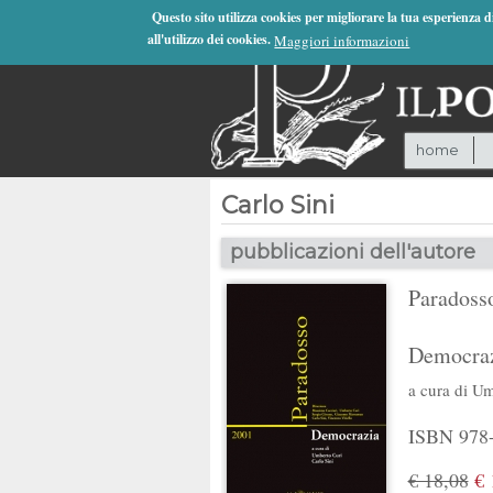
Jump to Navigation
Questo sito utilizza cookies per migliorare la tua esperienza 
all'utilizzo dei cookies.
Maggiori informazioni
home
Carlo Sini
pubblicazioni dell'autore
Paradosso
Democra
a cura di
Um
ISBN 978-
€ 18,08
€ 