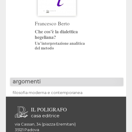
Franco Chiereg
Francesco Berto
L’eco della cave
Che cos’è la dialettica
hegeliana?
Ricerche di filosofi
logica e della ment
Un’interpretazione analitica
del metodo
argomenti
filosofia moderna e contemporanea
IL POLIGRAFO
casa editrice
via Cassan, 34 (piazza Eremitani)
35121 Padova