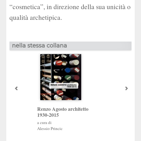
“cosmetica”, in direzione della sua unicità o
qualità archetipica.
nella stessa collana
Renzo Agosto architetto
1930-2015
Margherita Petr
Costruzioni
a cura di
Alessio Princic
a cura di
GIZMO