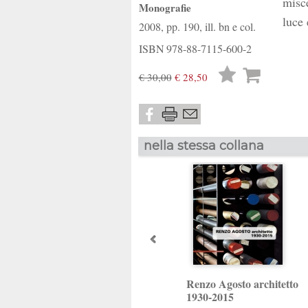
misce
Monografie
luce 
2008, pp. 190, ill. bn e col.
ISBN
978-88-7115-600-2
Lista
€ 30,00
€ 28,50
desideri
nella stessa collana
Renzo Agosto architetto
1930-2015