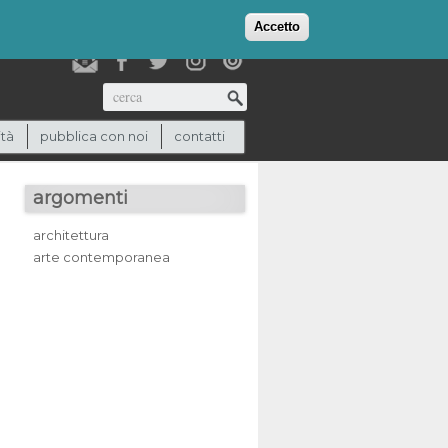
login
checkout
(0)
Accetto
Cerca
ità
pubblica con noi
contatti
argomenti
architettura
arte contemporanea