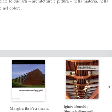
late le due arti – architettura e pittura – nella materia, nella
e nel colore.
Iginio Bonoldi
Margherita Petranzan.
Dimore italiane nella