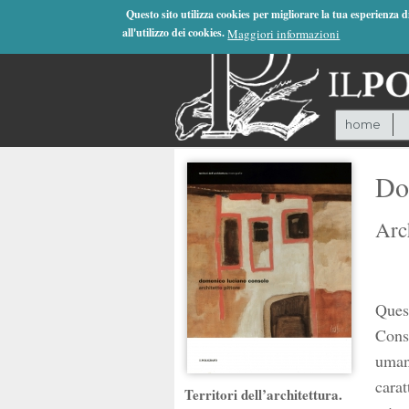
Jump to Navigation
Questo sito utilizza cookies per migliorare la tua esperienza 
all'utilizzo dei cookies.
Maggiori informazioni
home
Do
Arch
Quest
Conso
umano
carat
Territori dell’architettura.