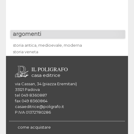
Pagine di vita
argomenti
storia antica, medioevale, moderna
storia veneta
IL POLIGRAFO
casa editrice
via Cassan, 34 (piazza Eremitani)
35121 Padova
tel 049 8360887
fax 049 8360864
casaeditrice@poligrafo.it
P.IVA 01372780286
come acquistare