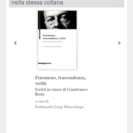
nella stessa collana
Verità, fede,
Fenomeno, trascendenza,
interpretazione
verità
Saggi in onore di 
Scritti in onore di Gianfranco
Petterlini
Bosio
a cura di
a cura di
Carlo Chiurco
,
Italo
Ferdinando Luigi Marcolungo