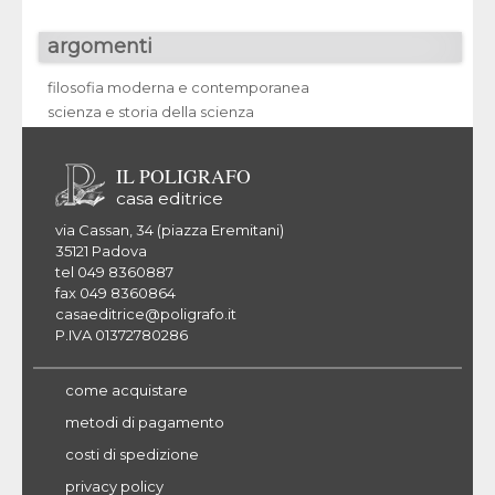
argomenti
filosofia moderna e contemporanea
scienza e storia della scienza
IL POLIGRAFO
casa editrice
via Cassan, 34 (piazza Eremitani)
35121 Padova
tel 049 8360887
fax 049 8360864
casaeditrice@poligrafo.it
P.IVA 01372780286
come acquistare
metodi di pagamento
costi di spedizione
privacy policy