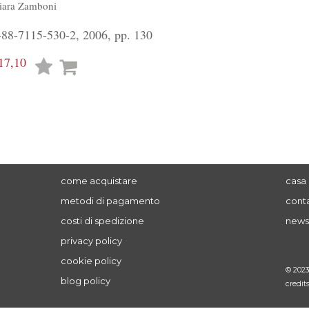
iara Zamboni
88-7115-530-2, 2006, pp. 130
17,10
Lista
desideri
come acquistare
casa 
metodi di pagamento
conta
costi di spedizione
news
privacy policy
cookie policy
© 202
blog policy
credit