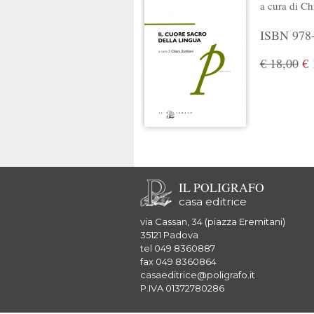
a cura di
Ch
ISBN 978-
€ 18,00
€ 
IL POLIGRAFO
casa editrice
via Cassan, 34 (piazza Eremitani)
35121 Padova
tel 049 8360887
fax 049 8360864
casaeditrice@poligrafo.it
P.IVA 01372780286