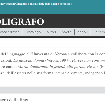
di navigazioneCliccando qualsiasi link della pagina acconsenti
casa editrice
catalogo
autori
novità
ebook
univers
del linguaggio all’Università di Verona e collabora con la com
cazioni:
La filosofia donna
(Verona 1997),
Parole non consum
tre curato
Maria Zambrono. In fedeltà allo parola vivente
(Fi
nza, dell’esserci nella sua forma intensa e vivente, indagando 
sacro della lingua