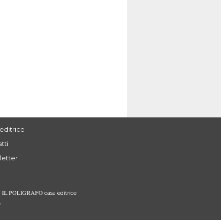
editrice
tti
letter
IL POLIGRAFO
3
casa editrice
s