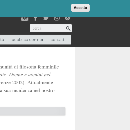
login
checkout
(0)
Accetto
Cerca
ità
pubblica con noi
contatti
unità di filosofia femminile
ate. Donne e uomini nel
renze 2002). Attualmente
la sua incidenza nel nostro