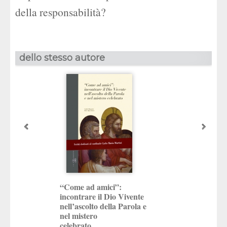
della responsabilità?
dello stesso autore
“Come ad amici”:
Un padre per vi
incontrare il Dio Vivente
L’esperienza della 
nell’ascolto della Parola e
paterna
tra istanze religiose
nel mistero
culturali
celebrato