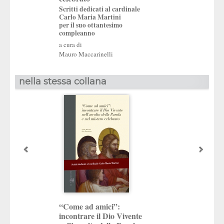
a cura di
Scritti dedicati al cardinale
Mauro Maccarinelli
Carlo Maria Martini
per il suo ottantesimo
compleanno
a cura di
Mauro Maccarinelli
nella stessa collana
Luisito Bianchi
“Come ad amici”:
incontrare il Dio Vivente
Monologo partigi