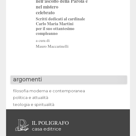
nell’ascolto della Parola e
Gratuità
nel mistero
Appunti per una st
celebrato
gratuità del minist
Scritti dedicati al cardinale
Chiesa
Carlo Maria Martini
per il suo ottantesimo
compleanno
a cura di
Mauro Maccarinelli
argomenti
filosofia moderna e contemporanea
politica e attualità
teologia e spiritualità
IL POLIGRAFO
casa editrice