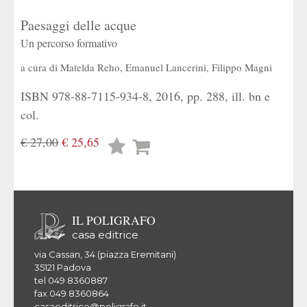
Paesaggi delle acque
Un percorso formativo
a cura di
Matelda Reho
,
Emanuel Lancerini
,
Filippo Magni
ISBN 978-88-7115-934-8, 2016, pp. 288, ill. bn e
col.
€ 27,00
€ 25,65
Lista
desideri
IL POLIGRAFO
casa editrice
via Cassan, 34 (piazza Eremitani)
35121 Padova
tel 049 8360887
fax 049 8360864
casaeditrice@poligrafo.it