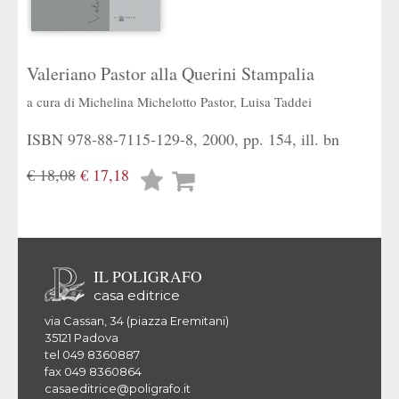
Valeriano Pastor alla Querini Stampalia
a cura di
Michelina Michelotto Pastor
,
Luisa Taddei
ISBN 978-88-7115-129-8, 2000, pp. 154, ill. bn
€ 18,08
€ 17,18
Lista
desideri
IL POLIGRAFO
casa editrice
via Cassan, 34 (piazza Eremitani)
35121 Padova
tel 049 8360887
fax 049 8360864
casaeditrice@poligrafo.it