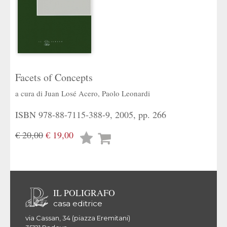
Facets of Concepts
a cura di
Juan Losé Acero
,
Paolo Leonardi
ISBN 978-88-7115-388-9, 2005, pp. 266
€ 20,00
€ 19,00
Lista
desideri
IL POLIGRAFO
casa editrice
via Cassan, 34 (piazza Eremitani)