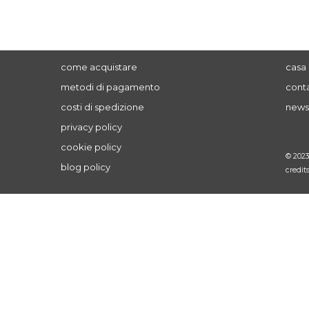
come acquistare
casa 
metodi di pagamento
conta
costi di spedizione
news
privacy policy
cookie policy
© 202
blog policy
credit