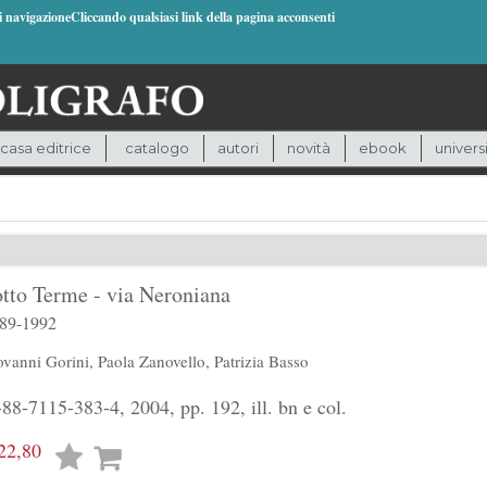
di navigazioneCliccando qualsiasi link della pagina acconsenti
casa editrice
catalogo
autori
novità
ebook
univers
tto Terme - via Neroniana
989-1992
ovanni Gorini
,
Paola Zanovello
,
Patrizia Basso
8-7115-383-4, 2004, pp. 192, ill. bn e col.
22,80
Lista
desideri