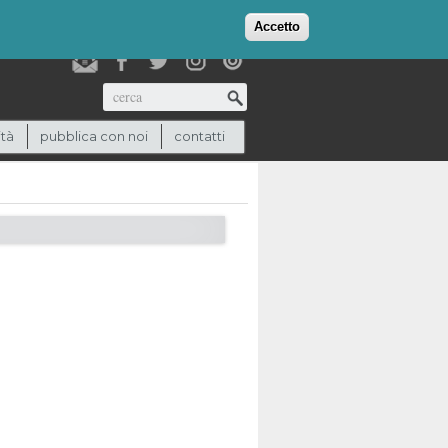
login
checkout
(0)
Accetto
Cerca
ità
pubblica con noi
contatti