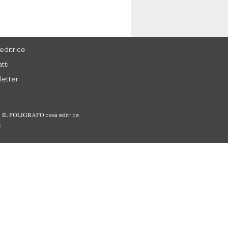
editrice
tti
letter
IL POLIGRAFO
3
casa editrice
s