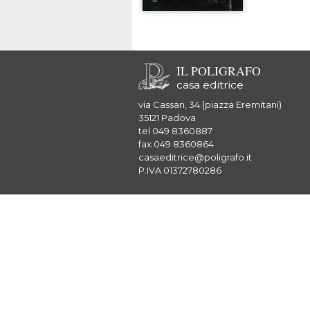
IL POLIGRAFO
casa editrice
via Cassan, 34 (piazza Eremitani)
35121 Padova
tel 049 8360887
fax 049 8360864
casaeditrice@poligrafo.it
P.IVA 01372780286