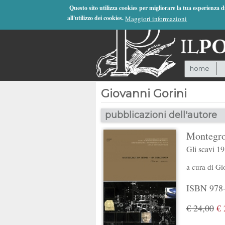
Jump to Navigation
Questo sito utilizza cookies per migliorare la tua esperienza 
all'utilizzo dei cookies.
Maggiori informazioni
home
Giovanni Gorini
pubblicazioni dell'autore
Montegro
Gli scavi 1
a cura di
Gi
ISBN 978-8
€ 24,00
€ 