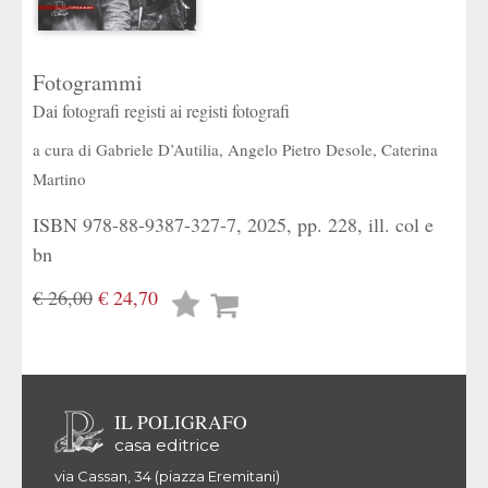
Fotogrammi
Dai fotografi registi ai registi fotografi
a cura di
Gabriele D’Autilia
,
Angelo Pietro Desole
,
Caterina
Martino
ISBN 978-88-9387-327-7, 2025, pp. 228, ill. col e
bn
€ 26,00
€ 24,70
Lista
desideri
IL POLIGRAFO
casa editrice
via Cassan, 34 (piazza Eremitani)