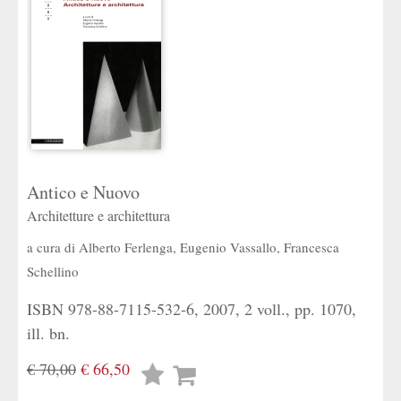
Antico e Nuovo
Architetture e architettura
a cura di
Alberto Ferlenga
,
Eugenio Vassallo
,
Francesca
Schellino
ISBN 978-88-7115-532-6, 2007, 2 voll., pp. 1070,
ill. bn.
€ 70,00
€ 66,50
Lista
desideri