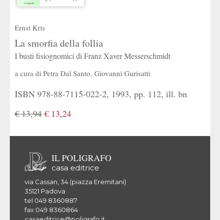
Ernst Kris
La smorfia della follia
I busti fisiognomici di Franz Xaver Messerschmidt
a cura di
Petra Dal Santo
,
Giovanni Gurisatti
ISBN 978-88-7115-022-2, 1993, pp. 112, ill. bn
€ 13,94
€ 13,24
IL POLIGRAFO
casa editrice
via Cassan, 34 (piazza Eremitani)
35121 Padova
tel 049 8360887
fax 049 8360864
casaeditrice@poligrafo.it