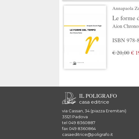
Annapaola Za
Le forme 
Aion Chronos
ISBN 978-88
€ 20,00
€ 1
IL POLIGRAFO
casa editrice
via Cassan, 34 (piazza Eremitani)
35121 Padova
tel 049 8360887
fax 049 8360864
casaeditrice@poligrafo.it