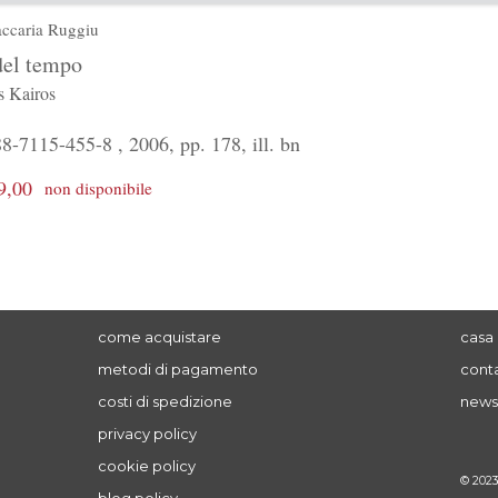
ccaria Ruggiu
del tempo
 Kairos
-7115-455-8 , 2006, pp. 178, ill. bn
9,00
non disponibile
come acquistare
casa 
metodi di pagamento
conta
costi di spedizione
news
privacy policy
cookie policy
© 202