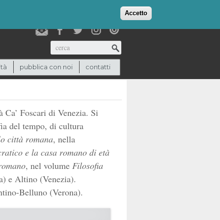
login
checkout
(0)
Accetto
Cerca
ità
pubblica con noi
contatti
 Ca’ Foscari di Venezia. Si
fia del tempo, di cultura
lo città romana
, nella
cratico e la casa romano di età
 romano
, nel volume
Filosofia
a) e Altino (Venezia).
entino-Belluno (Verona).