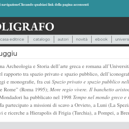
di navigazioneCliccando qualsiasi link della pagina acconsenti
casa editrice
catalogo
autori
novità
ebook
univers
uggiu
 Archeologia e Storia dell’arte greca e romana all’Università
del rapporto tra spazio privato e spazio pubblico, dell’iconogra
aggi e monografie, fra cui
Spazio privato e spazio pubblico nel
e de Rome” (Roma 1995);
More regio vivere. Il banchetto aristo
Mondadori ha pubblicato nel 1998
Tempo nel mondo greco e
a partecipato a missioni di scavo a Orvieto, a Luni (La Spezi
i e ricerche a Hierapolis di Frigia (Turchia), a Pompei, a Br