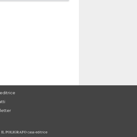
editrice
tti
letter
IL POLIGRAFO
3
casa editrice