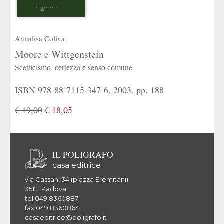
Annalisa Coliva
Moore e Wittgenstein
Scetticismo, certezza e senso comune
ISBN 978-88-7115-347-6, 2003, pp. 188
€ 19,00
€ 18,05
IL POLIGRAFO
casa editrice
via Cassan, 34 (piazza Eremitani)
35121 Padova
tel 049 8360887
fax 049 8360864
casaeditrice@poligrafo.it