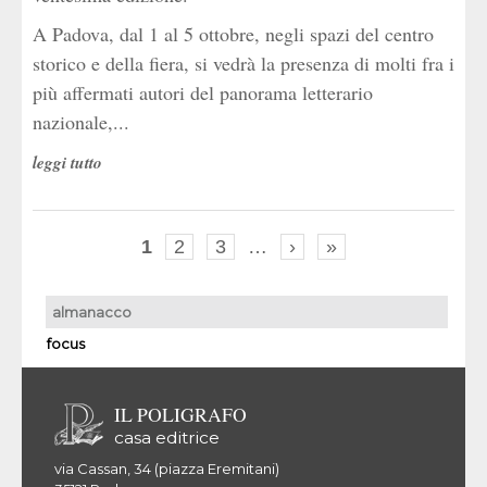
A Padova, dal 1 al 5 ottobre, negli spazi del centro
storico e della fiera, si vedrà la presenza di molti fra i
più affermati autori del panorama letterario
nazionale,...
leggi tutto
1
2
3
…
›
»
almanacco
focus
IL POLIGRAFO
casa editrice
via Cassan, 34 (piazza Eremitani)