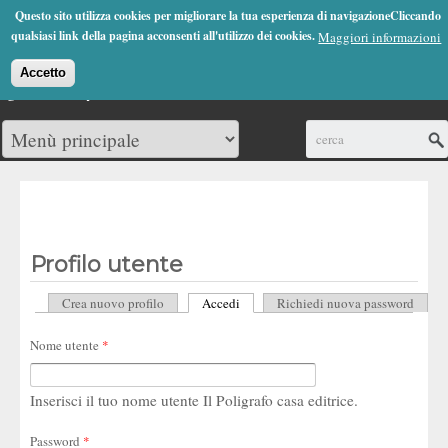
Jump to Navigation
Questo sito utilizza cookies per migliorare la tua esperienza di navigazioneCliccando
(0)
qualsiasi link della pagina acconsenti all'utilizzo dei cookies.
Maggiori informazioni
Accetto
Cerca
Profilo utente
Crea nuovo profilo
Accedi
(scheda attiva)
Richiedi nuova password
Schede primarie
Nome utente
*
Inserisci il tuo nome utente Il Poligrafo casa editrice.
Password
*