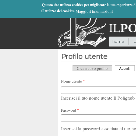
Jump to Navigation
Questo sito utilizza cookies per migliorare la tua esperienza 
all'utilizzo dei cookies.
Maggiori informazioni
home
c
Profilo utente
Crea nuovo profilo
Accedi
(sc
Schede primarie
Nome utente
*
Inserisci il tuo nome utente Il Poligrafo 
Password
*
Inserisci la password associata al tuo n