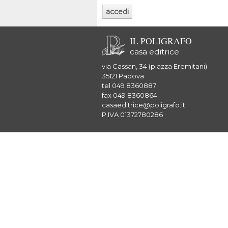
IL POLIGRAFO
casa editrice
via Cassan, 34 (piazza Eremitani)
35121 Padova
tel 049 8360887
fax 049 8360864
casaeditrice@poligrafo.it
P.IVA 01372780286