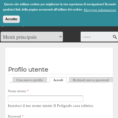
Jump to Navigation
Questo sito utilizza cookies per migliorare la tua esperienza di navigazioneCliccando
(0)
qualsiasi link della pagina acconsenti all'utilizzo dei cookies.
Maggiori informazioni
Accetto
Cerca
Profilo utente
Crea nuovo profilo
Accedi
(scheda attiva)
Richiedi nuova password
Schede primarie
Nome utente
*
Inserisci il tuo nome utente Il Poligrafo casa editrice.
Password
*