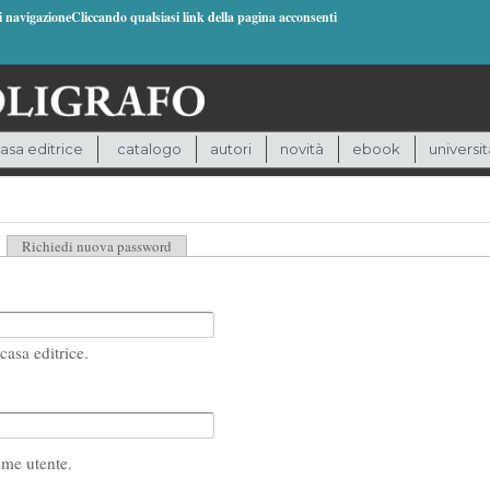
di navigazioneCliccando qualsiasi link della pagina acconsenti
asa editrice
catalogo
autori
novità
ebook
universit
heda attiva)
Richiedi nuova password
casa editrice.
ome utente.