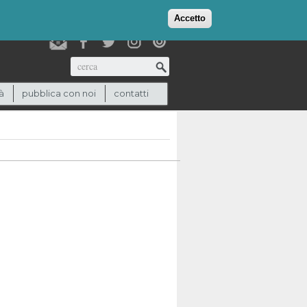
login
checkout
(0)
Accetto
Cerca
à
pubblica con noi
contatti