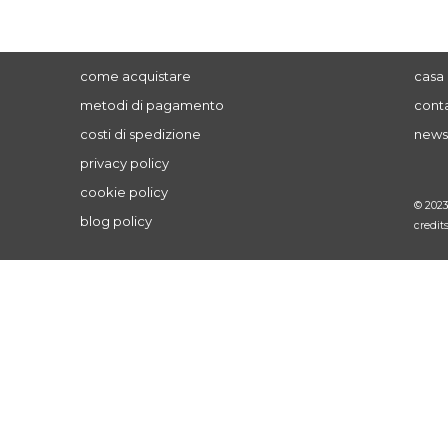
come acquistare
casa 
metodi di pagamento
conta
costi di spedizione
news
privacy policy
cookie policy
© 202
blog policy
credit