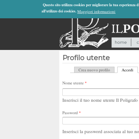
Jump to Navigation
Questo sito utilizza cookies per migliorare la tua esperienza 
all'utilizzo dei cookies.
Maggiori informazioni
home
c
Profilo utente
Crea nuovo profilo
Accedi
(sc
Schede primarie
Nome utente
*
Inserisci il tuo nome utente Il Poligrafo 
Password
*
Inserisci la password associata al tuo n