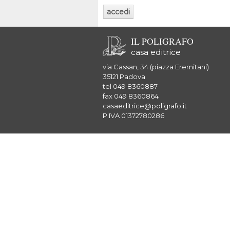
IL POLIGRAFO
casa editrice
via Cassan, 34 (piazza Eremitani)
35121 Padova
tel 049 8360887
fax 049 8360864
casaeditrice@poligrafo.it
P.IVA 01372780286