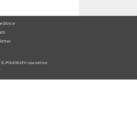
editrice
tti
letter
IL POLIGRAFO
3
casa editrice
s