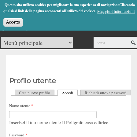
Jump to Navigation
Questo sito utilizza cookies per migliorare la tua esperienza di navigazioneCliccando
(0)
qualsiasi link della pagina acconsenti all'utilizzo dei cookies.
Maggiori informazioni
Accetto
Cerca
Profilo utente
Crea nuovo profilo
Accedi
(scheda attiva)
Richiedi nuova password
Schede primarie
Nome utente
*
Inserisci il tuo nome utente Il Poligrafo casa editrice.
Password
*