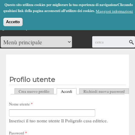
Jump to Navigation
Questo sito utilizza cookies per migliorare la tua esperienza di navigazioneCliccando
(0)
qualsiasi link della pagina acconsenti all'utilizzo dei cookies.
Maggiori informazioni
Accetto
Cerca
Profilo utente
Crea nuovo profilo
Accedi
(scheda attiva)
Richiedi nuova password
Schede primarie
Nome utente
*
Inserisci il tuo nome utente Il Poligrafo casa editrice.
Password
*