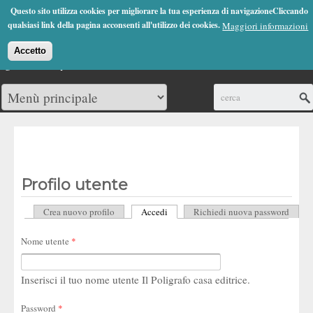
Jump to Navigation
Questo sito utilizza cookies per migliorare la tua esperienza di navigazioneCliccando
(0)
qualsiasi link della pagina acconsenti all'utilizzo dei cookies.
Maggiori informazioni
Accetto
Cerca
Profilo utente
Crea nuovo profilo
Accedi
(scheda attiva)
Richiedi nuova password
Schede primarie
Nome utente
*
Inserisci il tuo nome utente Il Poligrafo casa editrice.
Password
*