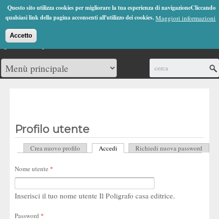
Jump to Navigation
Questo sito utilizza cookies per migliorare la tua esperienza di navigazioneCliccando
(0)
qualsiasi link della pagina acconsenti all'utilizzo dei cookies.
Maggiori informazioni
Accetto
Cerca
Profilo utente
Crea nuovo profilo
Accedi
(scheda attiva)
Richiedi nuova password
Schede primarie
Nome utente
*
Inserisci il tuo nome utente Il Poligrafo casa editrice.
Password
*