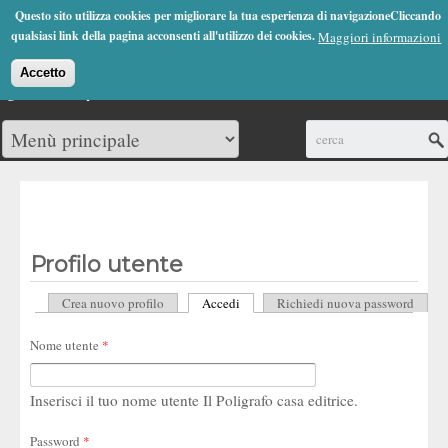
Jump to Navigation
Questo sito utilizza cookies per migliorare la tua esperienza di navigazioneCliccando
(0)
qualsiasi link della pagina acconsenti all'utilizzo dei cookies.
Maggiori informazioni
Accetto
Cerca
Profilo utente
Crea nuovo profilo
Accedi
(scheda attiva)
Richiedi nuova password
Schede primarie
Nome utente
*
Inserisci il tuo nome utente Il Poligrafo casa editrice.
Password
*