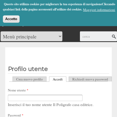
Jump to Navigation
Questo sito utilizza cookies per migliorare la tua esperienza di navigazioneCliccando
(0)
qualsiasi link della pagina acconsenti all'utilizzo dei cookies.
Maggiori informazioni
Accetto
Cerca
Profilo utente
Crea nuovo profilo
Accedi
(scheda attiva)
Richiedi nuova password
Schede primarie
Nome utente
*
Inserisci il tuo nome utente Il Poligrafo casa editrice.
Password
*