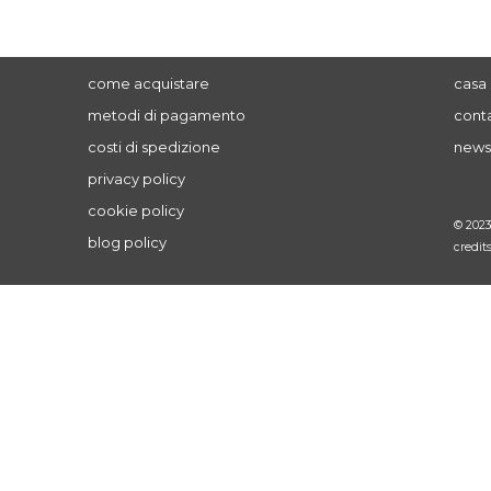
come acquistare
casa 
metodi di pagamento
conta
costi di spedizione
news
privacy policy
cookie policy
© 202
blog policy
credit