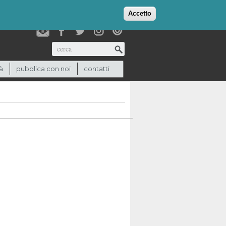
login
checkout
(0)
Accetto
Cerca
à
pubblica con noi
contatti