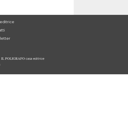
editrice
tti
letter
IL POLIGRAFO
3
casa editrice
s