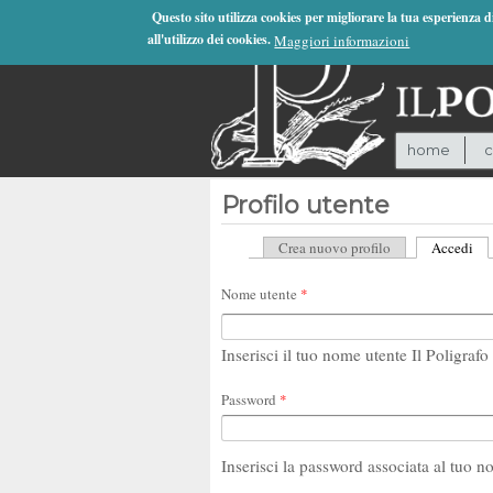
Jump to Navigation
Questo sito utilizza cookies per migliorare la tua esperienza 
all'utilizzo dei cookies.
Maggiori informazioni
home
c
Profilo utente
Crea nuovo profilo
Accedi
(sc
Schede primarie
Nome utente
*
Inserisci il tuo nome utente Il Poligrafo 
Password
*
Inserisci la password associata al tuo n