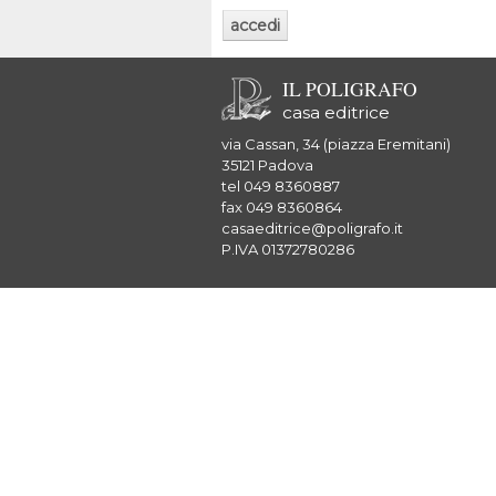
IL POLIGRAFO
casa editrice
via Cassan, 34 (piazza Eremitani)
35121 Padova
tel 049 8360887
fax 049 8360864
casaeditrice@poligrafo.it
P.IVA 01372780286