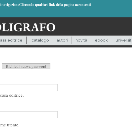
di navigazioneCliccando qualsiasi link della pagina acconsenti
asa editrice
catalogo
autori
novità
ebook
universit
heda attiva)
Richiedi nuova password
casa editrice.
ome utente.