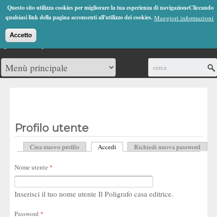
Jump to Navigation
Questo sito utilizza cookies per migliorare la tua esperienza di navigazioneCliccando
(0)
qualsiasi link della pagina acconsenti all'utilizzo dei cookies.
Maggiori informazioni
Accetto
Cerca
Profilo utente
Crea nuovo profilo
Accedi
(scheda attiva)
Richiedi nuova password
Schede primarie
Nome utente
*
Inserisci il tuo nome utente Il Poligrafo casa editrice.
Password
*