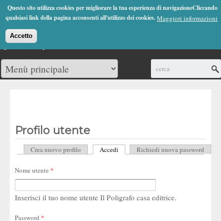
Jump to Navigation
Questo sito utilizza cookies per migliorare la tua esperienza di navigazioneCliccando
(0)
qualsiasi link della pagina acconsenti all'utilizzo dei cookies.
Maggiori informazioni
Accetto
Cerca
Profilo utente
Crea nuovo profilo
Accedi
(scheda attiva)
Richiedi nuova password
Schede primarie
Nome utente
*
Inserisci il tuo nome utente Il Poligrafo casa editrice.
Password
*