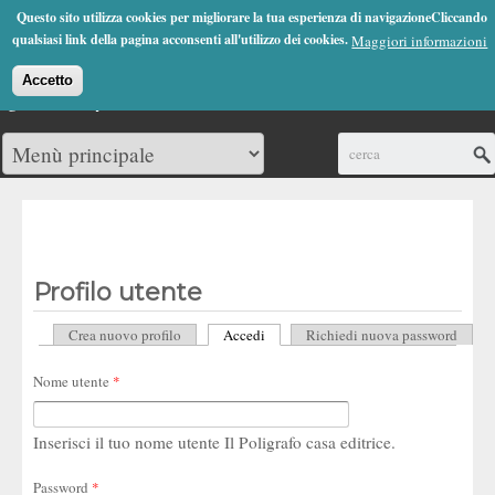
Jump to Navigation
Questo sito utilizza cookies per migliorare la tua esperienza di navigazioneCliccando
(0)
qualsiasi link della pagina acconsenti all'utilizzo dei cookies.
Maggiori informazioni
Accetto
Cerca
Profilo utente
Crea nuovo profilo
Accedi
(scheda attiva)
Richiedi nuova password
Schede primarie
Nome utente
*
Inserisci il tuo nome utente Il Poligrafo casa editrice.
Password
*