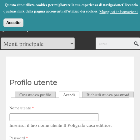
Jump to Navigation
Questo sito utilizza cookies per migliorare la tua esperienza di navigazioneCliccando
(0)
qualsiasi link della pagina acconsenti all'utilizzo dei cookies.
Maggiori informazioni
Accetto
Cerca
Profilo utente
Crea nuovo profilo
Accedi
(scheda attiva)
Richiedi nuova password
Schede primarie
Nome utente
*
Inserisci il tuo nome utente Il Poligrafo casa editrice.
Password
*