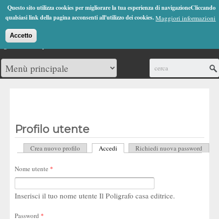
Jump to Navigation
Questo sito utilizza cookies per migliorare la tua esperienza di navigazioneCliccando
(0)
qualsiasi link della pagina acconsenti all'utilizzo dei cookies.
Maggiori informazioni
Accetto
Cerca
Profilo utente
Crea nuovo profilo
Accedi
(scheda attiva)
Richiedi nuova password
Schede primarie
Nome utente
*
Inserisci il tuo nome utente Il Poligrafo casa editrice.
Password
*