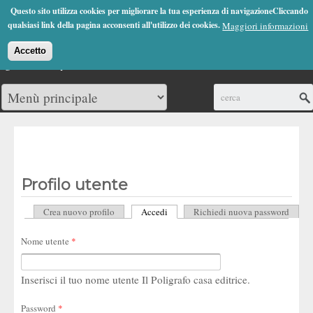
Jump to Navigation
Questo sito utilizza cookies per migliorare la tua esperienza di navigazioneCliccando
(0)
qualsiasi link della pagina acconsenti all'utilizzo dei cookies.
Maggiori informazioni
Accetto
Cerca
Profilo utente
Crea nuovo profilo
Accedi
(scheda attiva)
Richiedi nuova password
Schede primarie
Nome utente
*
Inserisci il tuo nome utente Il Poligrafo casa editrice.
Password
*