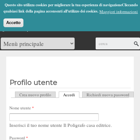
Jump to Navigation
Questo sito utilizza cookies per migliorare la tua esperienza di navigazioneCliccando
(0)
qualsiasi link della pagina acconsenti all'utilizzo dei cookies.
Maggiori informazioni
Accetto
Cerca
Profilo utente
Crea nuovo profilo
Accedi
(scheda attiva)
Richiedi nuova password
Schede primarie
Nome utente
*
Inserisci il tuo nome utente Il Poligrafo casa editrice.
Password
*