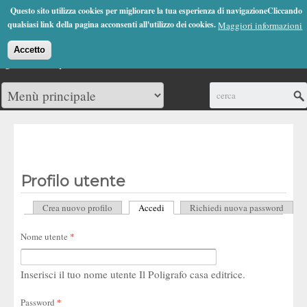
Jump to Navigation
Questo sito utilizza cookies per migliorare la tua esperienza di navigazioneCliccando
(0)
qualsiasi link della pagina acconsenti all'utilizzo dei cookies.
Maggiori informazioni
Accetto
Cerca
Profilo utente
Crea nuovo profilo
Accedi
(scheda attiva)
Richiedi nuova password
Schede primarie
Nome utente
*
Inserisci il tuo nome utente Il Poligrafo casa editrice.
Password
*