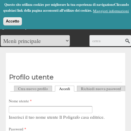
Jump to Navigation
Questo sito utilizza cookies per migliorare la tua esperienza di navigazioneCliccando
(0)
qualsiasi link della pagina acconsenti all'utilizzo dei cookies.
Maggiori informazioni
Accetto
Cerca
Profilo utente
Crea nuovo profilo
Accedi
(scheda attiva)
Richiedi nuova password
Schede primarie
Nome utente
*
Inserisci il tuo nome utente Il Poligrafo casa editrice.
Password
*